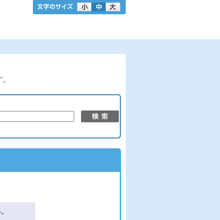
す。
い。